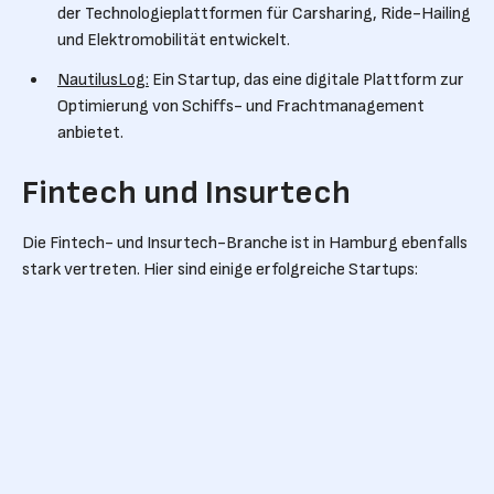
der Technologieplattformen für Carsharing, Ride-Hailing
und Elektromobilität entwickelt.
NautilusLog:
Ein Startup, das eine digitale Plattform zur
Optimierung von Schiffs- und Frachtmanagement
anbietet.
Fintech und Insurtech
Die Fintech- und Insurtech-Branche ist in Hamburg ebenfalls
stark vertreten. Hier sind einige erfolgreiche Startups:
Deposit Solutions:
Ein Fintech-Unternehmen, das eine
Plattform für offene Sparprodukte und
Anlagevermittlung entwickelt hat.
Kasko
: Ein Insurtech-Startup, das
Versicherungslösungen für digitale Vertriebskanäle
anbietet.